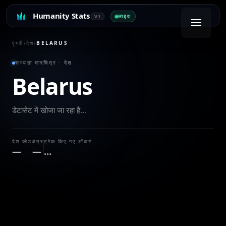
Humanity Stats
लाइव
V1
पृथ्वी
›
देश
›
BELARUS
सभ्यता मानचित्र · देश
Belarus
डेटासेट में खोजा जा रहा है…
देश कोड
क्षेत्र
ट्रैक किए गए आँकड़े
—
—
…