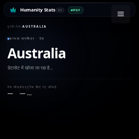
Humanity Stats
लाइव
V1
पृथ्वी
›
देश
›
AUSTRALIA
सभ्यता मानचित्र · देश
Australia
डेटासेट में खोजा जा रहा है…
देश कोड
क्षेत्र
ट्रैक किए गए आँकड़े
—
—
…