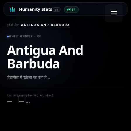
Humanity Stats
लाइव
V1
पृथ्वी
›
देश
›
ANTIGUA AND BARBUDA
सभ्यता मानचित्र · देश
Antigua And
Barbuda
डेटासेट में खोजा जा रहा है…
देश कोड
क्षेत्र
ट्रैक किए गए आँकड़े
—
—
…