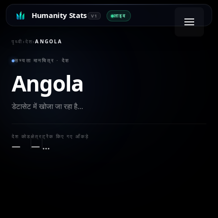
Humanity Stats
लाइव
V1
पृथ्वी
›
देश
›
ANGOLA
सभ्यता मानचित्र · देश
Angola
डेटासेट में खोजा जा रहा है…
देश कोड
क्षेत्र
ट्रैक किए गए आँकड़े
—
—
…