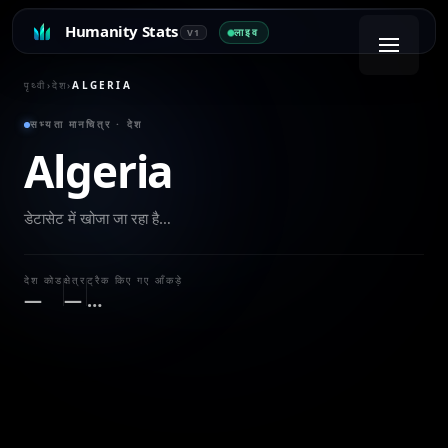
Humanity Stats
लाइव
V1
पृथ्वी
›
देश
›
ALGERIA
सभ्यता मानचित्र · देश
Algeria
डेटासेट में खोजा जा रहा है…
देश कोड
क्षेत्र
ट्रैक किए गए आँकड़े
—
—
…