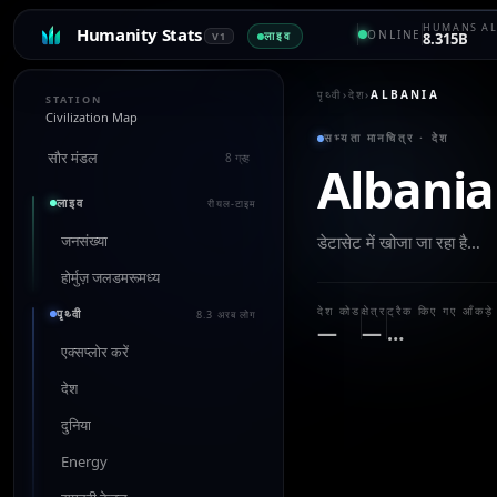
HUMANS AL
Humanity Stats
ONLINE
लाइव
V1
8.315B
पृथ्वी
›
देश
›
ALBANIA
STATION
Civilization Map
सभ्यता मानचित्र · देश
सौर मंडल
8 ग्रह
Albania
लाइव
रीयल-टाइम
जनसंख्या
डेटासेट में खोजा जा रहा है…
होर्मुज़ जलडमरूमध्य
देश कोड
क्षेत्र
ट्रैक किए गए आँकड़े
पृथ्वी
8.3 अरब लोग
—
—
…
एक्सप्लोर करें
देश
दुनिया
Energy