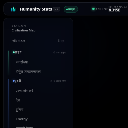
HUMANS AL
Humanity Stats
ONLINE
लाइव
V1
8.315B
STATION
Civilization Map
सौर मंडल
8 ग्रह
लाइव
रीयल-टाइम
जनसंख्या
होर्मुज़ जलडमरूमध्य
पृथ्वी
8.3 अरब लोग
एक्सप्लोर करें
देश
दुनिया
Energy