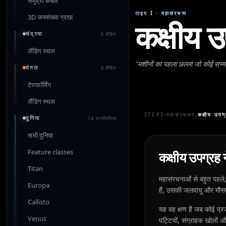
समुद्री केबल
टाइप I
·
महासंरचना
3D जनसंख्या ग्राफ़
कक्षीय उ
चंद्रमा
6 लैंडिंग
लैंडिंग स्थल
“
मशीनों का पहला छल्ला जो कोई सभ्य
मंगल
9 लैंडिंग
टेराफ़ॉर्मिंग
लैंडिंग स्थल
STEPS
›
महासंरचनाएं
›
कक्षीय उपग्
दुनिया
14 मानचित्रित
सभी दुनिया
Feature classes
कक्षीय उपग्रह न
Titan
महासंरचनाओं से बहुत पहले, 
Europa
हैं, उसकी जलवायु और मौसम 
Callisto
यह वह क्षण है जब कोई प्रजा
Venus
पट्टियों, संग्राहक खोलों 