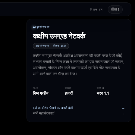
मिशन हब
HI
महासंरचना
कक्षीय उपग्रह नेटवर्क
अवसंरचना · निम्न कक्षा
कक्षीय उपग्रह नेटवर्क अंतरिक्ष अवसंरचना की पहली परत है जो कोई
सभ्यता बनाती है: निम्न कक्षा में उपग्रहों का एक सघन जाल जो संचार,
अवलोकन, नौवहन और पहले कक्षीय ऊर्जा एवं रिले नोड संभालता है —
आगे आने वाली हर चीज़ का बीज।
कक्षा
संख्या
सेवा में
निम्न ग्रहीय
हज़ारों
चरण 1.1
इसे कार्दाशेव पैमाने पर बनते देखें
→
सभी महासंरचनाएं
→