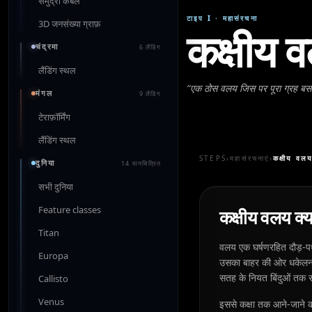
समुद्री केबल
टाइप I
·
महासंरचना
3D जनसंख्या ग्राफ़
कक्षीय 
चंद्रमा
6 लैंडिंग
लैंडिंग स्थल
“
एक ठोस वलय जिस पर पूरा ग्रह बस
मंगल
9 लैंडिंग
टेराफ़ॉर्मिंग
लैंडिंग स्थल
STEPS
›
महासंरचनाएं
›
कक्षीय वल
दुनिया
14 मानचित्रित
सभी दुनिया
Feature classes
कक्षीय वलय क्य
Titan
वलय एक घर्षणरहित दौड़-पथ 
Europa
उसका बाहर की ओर धकेलना वल
सतह के नियत बिंदुओं तक रस्
Callisto
Venus
इससे कक्षा तक आने-जाने का 