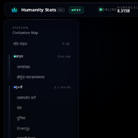
HUMANS AL
Humanity Stats
ONLINE
लाइव
V1
8.315B
STATION
Civilization Map
सौर मंडल
8 ग्रह
लाइव
रीयल-टाइम
जनसंख्या
होर्मुज़ जलडमरूमध्य
पृथ्वी
8.3 अरब लोग
एक्सप्लोर करें
देश
दुनिया
Energy