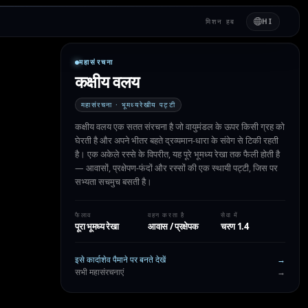
मिशन हब
HI
महासंरचना
कक्षीय वलय
महासंरचना · भूमध्यरेखीय पट्टी
कक्षीय वलय एक सतत संरचना है जो वायुमंडल के ऊपर किसी ग्रह को
घेरती है और अपने भीतर बहते द्रव्यमान-धारा के संवेग से टिकी रहती
है। एक अकेले रस्से के विपरीत, यह पूरे भूमध्य रेखा तक फैली होती है
— आवासों, प्रक्षेपण-फंदों और रस्सों की एक स्थायी पट्टी, जिस पर
सभ्यता सचमुच बसती है।
फैलाव
वहन करता है
सेवा में
पूरा भूमध्य रेखा
आवास / प्रक्षेपक
चरण 1.4
इसे कार्दाशेव पैमाने पर बनते देखें
→
सभी महासंरचनाएं
→