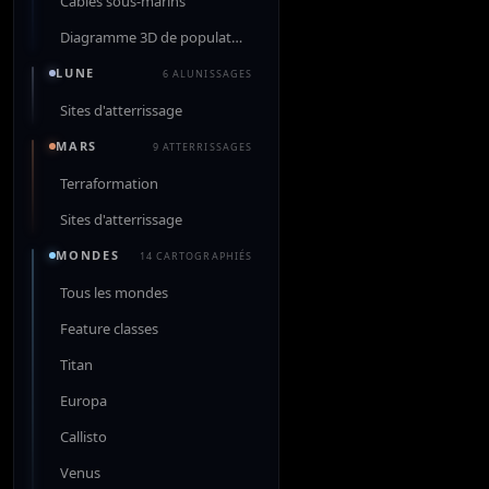
Câbles sous-marins
Diagramme 3D de population
LUNE
6 ALUNISSAGES
Sites d'atterrissage
MARS
9 ATTERRISSAGES
Terraformation
Sites d'atterrissage
MONDES
14 CARTOGRAPHIÉS
Tous les mondes
Feature classes
Titan
Europa
Callisto
Venus