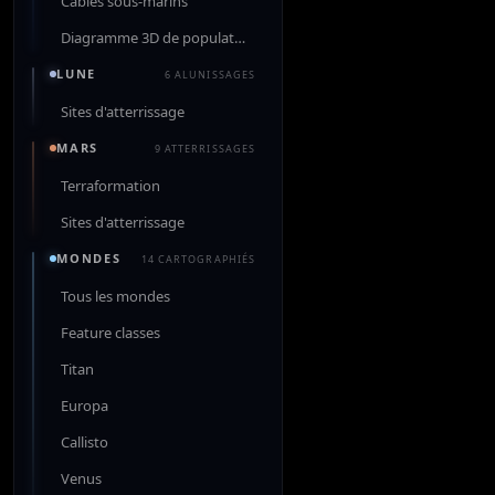
Câbles sous-marins
Diagramme 3D de population
LUNE
6 ALUNISSAGES
Sites d'atterrissage
MARS
9 ATTERRISSAGES
Terraformation
Sites d'atterrissage
MONDES
14 CARTOGRAPHIÉS
Tous les mondes
Feature classes
Titan
Europa
Callisto
Venus