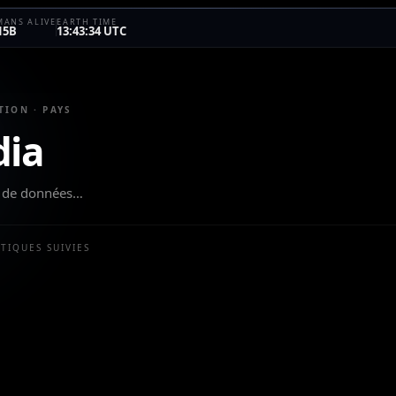
ANS ALIVE
EARTH TIME
15B
13:43:34 UTC
TION · PAYS
ia
eu de données…
STIQUES SUIVIES