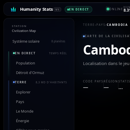
HUM
Humanity Stats
ONLINE
EN DIRECT
V1
8.3
TERRE
›
PAYS
›
CAMBODIA
STATION
Civilization Map
CARTE DE LA CIVILISA
Système solaire
8 planètes
Cambod
EN DIRECT
TEMPS RÉEL
Population
Localisation dans le j
Détroit d'Ormuz
CODE PAYS
RÉGION
STATI
TERRE
8,3 MD D'HABITANTS
—
—
…
Explorer
Pays
Le Monde
Énergie