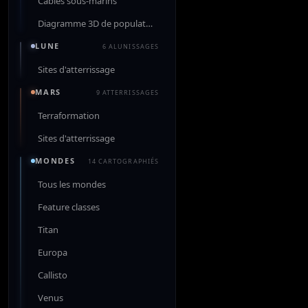
Câbles sous-marins
Diagramme 3D de population
LUNE
6 ALUNISSAGES
Sites d'atterrissage
MARS
9 ATTERRISSAGES
Terraformation
Sites d'atterrissage
MONDES
14 CARTOGRAPHIÉS
Tous les mondes
Feature classes
Titan
Europa
Callisto
Venus