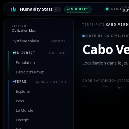
HUM
Humanity Stats
ONLINE
EN DIRECT
V1
8.3
TERRE
›
PAYS
›
CABO VERD
STATION
Civilization Map
CARTE DE LA CIVILISA
Système solaire
8 planètes
Cabo V
EN DIRECT
TEMPS RÉEL
Population
Localisation dans le j
Détroit d'Ormuz
CODE PAYS
RÉGION
STATI
TERRE
8,3 MD D'HABITANTS
—
—
…
Explorer
Pays
Le Monde
Énergie