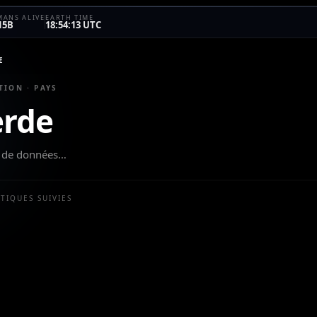
ANS ALIVE
EARTH TIME
15B
18:54:13 UTC
E
TION · PAYS
erde
eu de données…
STIQUES SUIVIES