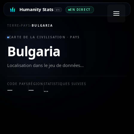
Humanity Stats
EN DIRECT
V1
TERRE
›
PAYS
›
BULGARIA
CARTE DE LA CIVILISATION · PAYS
Bulgaria
Localisation dans le jeu de données…
CODE PAYS
RÉGION
STATISTIQUES SUIVIES
—
—
…