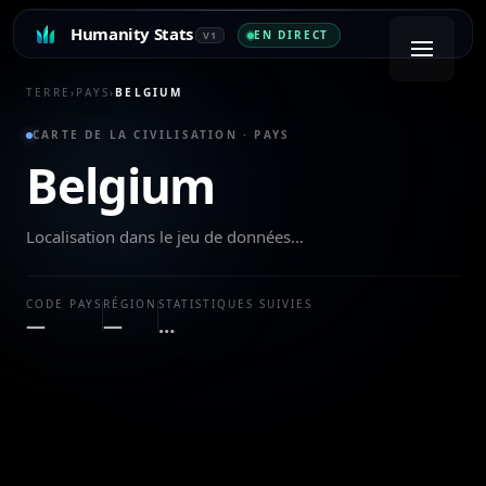
Humanity Stats
EN DIRECT
V1
TERRE
›
PAYS
›
BELGIUM
CARTE DE LA CIVILISATION · PAYS
Belgium
Localisation dans le jeu de données…
CODE PAYS
RÉGION
STATISTIQUES SUIVIES
—
—
…