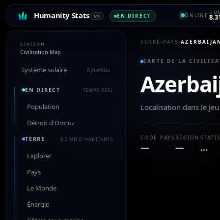
HUM
Humanity Stats
ONLINE
EN DIRECT
V1
8.3
TERRE
›
PAYS
›
AZERBAIJA
STATION
Civilization Map
CARTE DE LA CIVILISA
Système solaire
8 planètes
Azerbai
EN DIRECT
TEMPS RÉEL
Population
Localisation dans le j
Détroit d'Ormuz
CODE PAYS
RÉGION
STATI
TERRE
8,3 MD D'HABITANTS
—
—
…
Explorer
Pays
Le Monde
Énergie