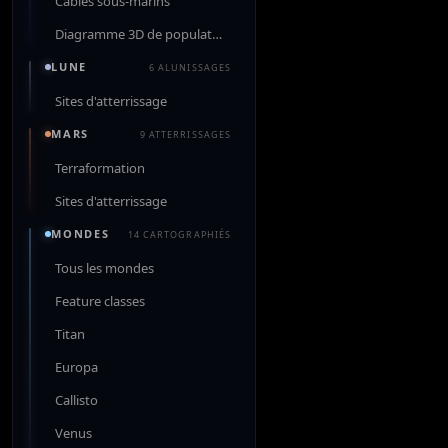
Câbles sous-marins
Diagramme 3D de population
LUNE
6 ALUNISSAGES
Sites d'atterrissage
MARS
9 ATTERRISSAGES
Terraformation
Sites d'atterrissage
MONDES
14 CARTOGRAPHIÉS
Tous les mondes
Feature classes
Titan
Europa
Callisto
Venus