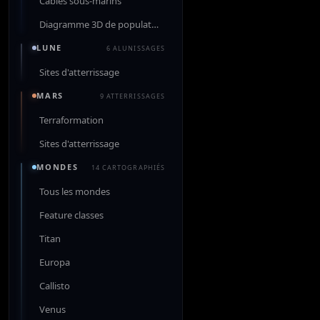
Câbles sous-marins
Diagramme 3D de population
LUNE
6 ALUNISSAGES
Sites d'atterrissage
MARS
9 ATTERRISSAGES
Terraformation
Sites d'atterrissage
MONDES
14 CARTOGRAPHIÉS
Tous les mondes
Feature classes
Titan
Europa
Callisto
Venus