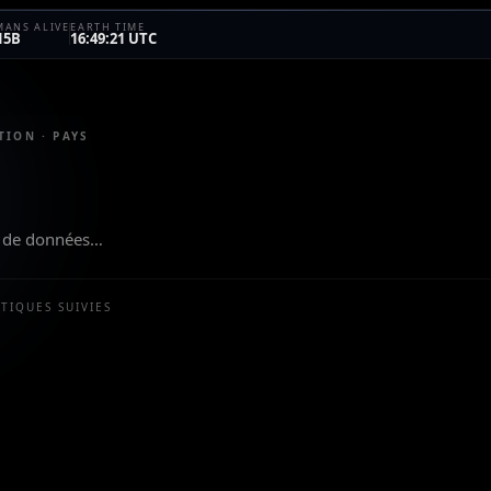
ANS ALIVE
EARTH TIME
15B
16:49:21 UTC
TION · PAYS
eu de données…
STIQUES SUIVIES