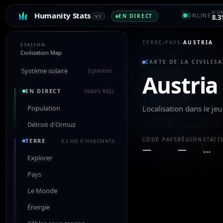
HUM
Humanity Stats
ONLINE
EN DIRECT
V1
8.3
TERRE
›
PAYS
›
AUSTRIA
STATION
Civilization Map
CARTE DE LA CIVILISA
Système solaire
8 planètes
Austria
EN DIRECT
TEMPS RÉEL
Population
Localisation dans le j
Détroit d'Ormuz
CODE PAYS
RÉGION
STATI
TERRE
8,3 MD D'HABITANTS
—
—
…
Explorer
Pays
Le Monde
Énergie