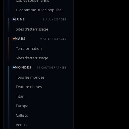
Câbles sous-marins
Diagramme 3D de population
LUNE
6 ALUNISSAGES
Sites d'atterrissage
MARS
9 ATTERRISSAGES
Terraformation
Sites d'atterrissage
MONDES
14 CARTOGRAPHIÉS
Tous les mondes
Feature classes
Titan
Europa
Callisto
Venus