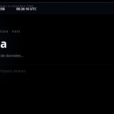
ANS ALIVE
EARTH TIME
15B
08:26:16 UTC
TION · PAYS
ia
eu de données…
STIQUES SUIVIES