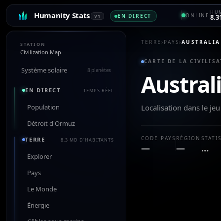
HUM
Humanity Stats
ONLINE
EN DIRECT
V1
8.3
TERRE
›
PAYS
›
AUSTRALIA
STATION
Civilization Map
CARTE DE LA CIVILISA
Système solaire
8 planètes
Austral
EN DIRECT
TEMPS RÉEL
Population
Localisation dans le j
Détroit d'Ormuz
CODE PAYS
RÉGION
STATI
TERRE
8,3 MD D'HABITANTS
—
—
…
Explorer
Pays
Le Monde
Énergie