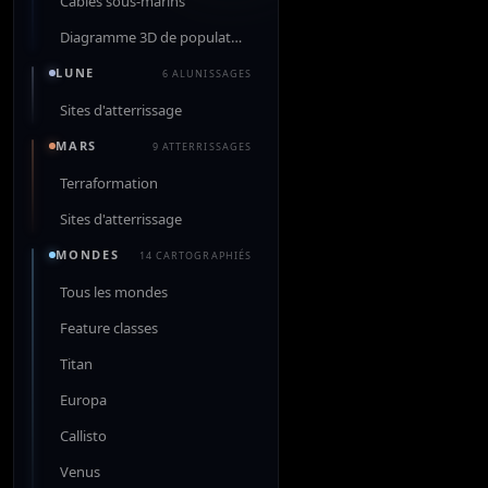
Câbles sous-marins
Diagramme 3D de population
LUNE
6 ALUNISSAGES
Sites d'atterrissage
MARS
9 ATTERRISSAGES
Terraformation
Sites d'atterrissage
MONDES
14 CARTOGRAPHIÉS
Tous les mondes
Feature classes
Titan
Europa
Callisto
Venus