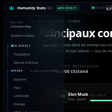
HUM
Humanity Stats
ONLINE
EN DIRECT
V1
8.3
CLASSEMENTS · CLIMAT
STATION
Civilization Map
Principaux co
Système solaire
8 planètes
Des entrepreneurs dont les entreprises ont
EN DIRECT
TEMPS RÉEL
Impact estimé, et non réalisé — issu de mo
Population
Détroit d'Ormuz
SUIVIS
TOTAL ÉVITÉ
MÉTHODOLOGIE
1
1,000,000 t
Estimé
TERRE
8,3 MD D'HABITANTS
Explorer
Pays
1
Elon Musk
Le Monde
CO₂ ÉVITÉ
EM
Tesla · SpaceX
EN TÊTE
Énergie