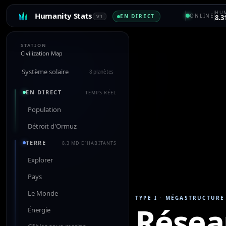
HUM
Humanity Stats
ONLINE
EN DIRECT
V1
8.3
STATION
Civilization Map
Système solaire
8 planètes
EN DIRECT
TEMPS RÉEL
Population
Détroit d'Ormuz
TERRE
8,3 MD D'HABITANTS
Explorer
Pays
Le Monde
TYPE I
·
MÉGASTRUCTURE
Résea
Énergie