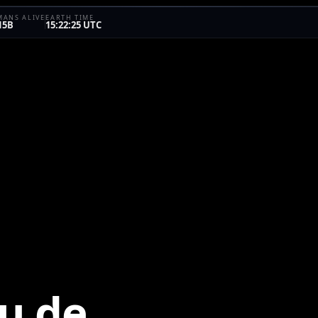
ANS ALIVE
EARTH TIME
15B
15:22:25 UTC
u de