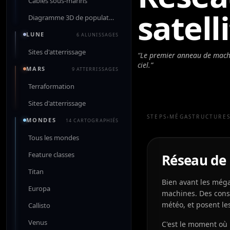
Câbles sous-marins
satell
Diagramme 3D de population
LUNE
6 ALUNISSAGES
Sites d'atterrissage
“
Le premier anneau de machi
ciel.
”
MARS
9 ATTERRISSAGES
Terraformation
Sites d'atterrissage
STEPS
›
MÉGASTRUCTURE
MONDES
14 CARTOGRAPHIÉS
Tous les mondes
Feature classes
Réseau de s
Titan
Bien avant les méga
Europa
machines. Des conste
météo, et posent les
Callisto
Venus
C'est le moment où 