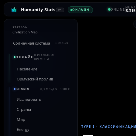
HUMA
Humanity Stats
ONLINE
ОНЛАЙН
V1
8.315
STATION
Civilization Map
Солнечная система
8 планет
В РЕАЛЬНОМ
ОНЛАЙН
ВРЕМЕНИ
Население
Ормузский пролив
ЗЕМЛЯ
8,3 МЛРД ЧЕЛОВЕК
Исследовать
Страны
Мир
TYPE I
·
КЛАССИФИКАЦИ
Energy