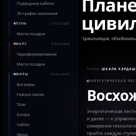
Плане
Подводные кабели
3D-график населения
циви
ЛУНА
6 ПОСАДОК
Места посадки
“
Цивилизация, объединивш
МАРС
9 ПОСАДОК
Терраформирование
Места посадки
ЭТАПЫ
›
ШКАЛА КАРДАШ
МИРЫ
14 НА КАРТЕ
ЭНЕРГЕТИЧЕСКАЯ ЛЕ
Все миры
Восхо
Feature classes
Titan
Энергетическая лест
Europa
и далее — к управле
Callisto
измерения технологи
пройти каждую ступе
Venus