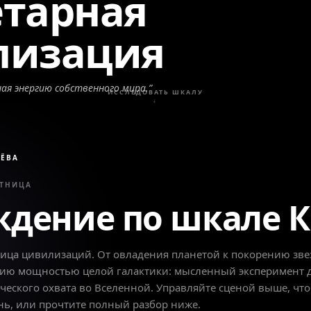
тарная
лизация
ая энергию собственного мира.
”
ИССЛЕДОВАТЬ ШКАЛУ
↓
ЁВА
СТНИЦА
ждение по шкале 
ница цивилизаций. От овладения планетой к покорению зв
нию мощностью целой галактики: мысленный эксперимент 
ческого охвата во Вселенной. Управляйте сценой выше, чт
нь, или прочтите полный разбор ниже.