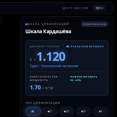
ЦЕНТР МИССИИ
RU
ШКАЛА ЦИВИЛИЗАЦИЙ
ТЕОРЕТИЧЕСКИ
Шкала Кардашёва
ЦЕЛЕВАЯ СТУПЕНЬ
В РЕАЛЬНОМ ВРЕМЕНИ
1.120
K =
Type I
·
Окололунная экспансия
ЭНЕРГЕТИЧЕСКАЯ
ЗАФИКСИРОВАТЬ
МОЩНОСТЬ
99.40
%
1.70
× 10
¹⁷
W
ТИП ЦИВИЛИЗАЦИИ
I
II
III
IV
V