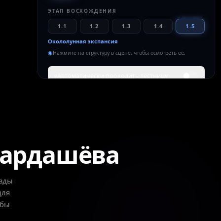
ЭТАП ВОСХОЖДЕНИЯ
1.1
1.2
1.3
1.4
1.5
Окололунная экспансия
◉
Нажмите на структуру в сцене, чтобы осмотреть её.
Автоматически проходить лестницу
ЧТО ОЗНАЧАЕТ ЭТА СТУПЕНЬ
Флоты коллекторов и обращённые к звезде
ретрансляторы расходятся к Луне и во
внутреннюю систему, передавая уловленный
солнечный свет домой. Планетарная цивилизация
Кардашёва
становится системной — порог Типа II.
Полный захват атмосферы
Глобальное управление погодой
езды
Замкнутые материальные циклы
для
обы
МОЩНОСТЬ
МАСШТАБ
СРОК