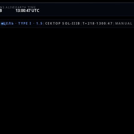
NS ALIVE
EARTH TIME
B
13:00:47 UTC
ЦЕЛЬ
·
TYPE I
·
1.5
|
СЕКТОР
SOL-IIIB
|
T+218·1300:47
|
MANUAL
Я