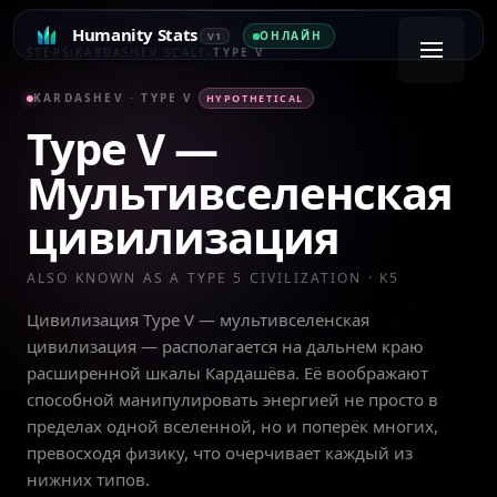
Humanity Stats
ОНЛАЙН
V1
STEPS
›
KARDASHEV SCALE
›
TYPE V
KARDASHEV ·
TYPE V
HYPOTHETICAL
Type V
—
Мультивселенская
цивилизация
ALSO KNOWN AS A TYPE
5
CIVILIZATION · K
5
Цивилизация Type V — мультивселенская
цивилизация — располагается на дальнем краю
расширенной шкалы Кардашёва. Её воображают
способной манипулировать энергией не просто в
пределах одной вселенной, но и поперёк многих,
превосходя физику, что очерчивает каждый из
нижних типов.