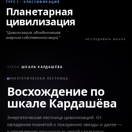
TYPE I
·
КЛАССИФИКАЦИЯ
Планетарная
цивилизация
“
Цивилизация, объединившая
энергию собственного мира.
”
ИССЛЕДОВАТЬ ШКАЛУ
↓
ЭТАПЫ
›
ШКАЛА КАРДАШЁВА
ЭНЕРГЕТИЧЕСКАЯ ЛЕСТНИЦА
Восхождение по
шкале Кардашёва
Энергетическая лестница цивилизаций. От
овладения планетой к покорению звезды и далее —
к управлению мощностью целой галактики: