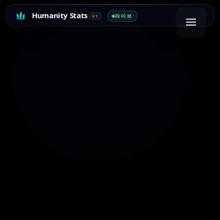
Humanity Stats
라이브
V1