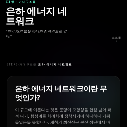
III형
·
거대구조물
은하 에너지 네
트워크
“
천억 개의 별을 하나의 전력망으로 잇
다.
”
스크롤
↓
STEPS
›
거대구조물
›
은하 에너지 네트워크
은하 에너지 네트워크이란 무
엇인가?
이 규모에 이른다는 것은 문명이 모항성을 한참 넘어 퍼
져 나가, 항성계를 차례차례 정착시키며 하나하나 거둬
들였음을 뜻합니다. 개척의 최전선은 본진 성단에서 바