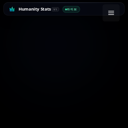
Humanity Stats
라이브
V1