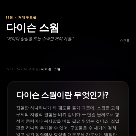
II형
·
거대구조물
다이슨 스웜
“
저마다 항성을 도는 수백만 개의 거울.
”
스크롤
↓
STEPS
›
거대구조물
›
다이슨 스웜
다이슨 스웜이란 무엇인가?
집열판 하나하나가 제 궤도를 돌기 때문에, 스웜은 고체
구체의 치명적 결함을 비켜 갑니다 — 단일 물체로서 항
성의 중력이나 복사압을 버틸 필요가 없는 것이죠. 집열
판은 하나씩 추가할 수 있어, 구조물은 수 세기에 걸쳐
얇고 성긴 껍질에서 항성빛 대부분을 가로채는 빽빽한