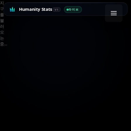
지
구
Humanity Stats
라이브
V1
를
불
러
오
는
중…