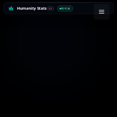
Humanity Stats
라이브
V1