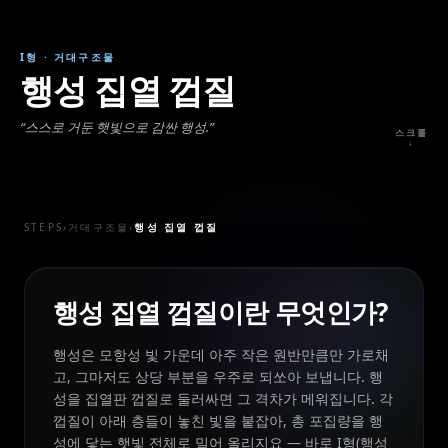
I형
·
거대구조물
행성 집열 껍질
“
스스로 거둔 햇빛으로 감싼 행성.
”
스크롤
↓
STEPS
›
거대구조물
›
행성 집열 껍질
행성 집열 껍질이란 무엇인가?
행성은 모항성 빛 가운데 아주 작은 원반만큼만 가로채
고, 그마저도 상당 부분을 우주로 되쏘아 보냅니다. 행
성을 집열판 껍질로 둘러싸면 그 격차가 메워집니다. 각
껍질이 아래 층들이 놓친 빛을 붙잡아, 총 포집량을 행
성에 닿는 햇빛 전체로 밀어 올리지요 — 바로 I형(행성