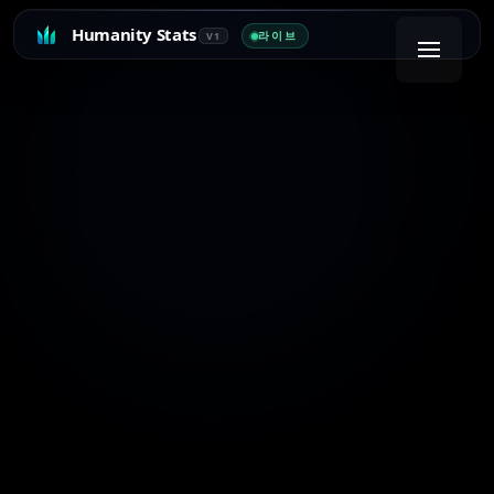
Humanity Stats
라이브
V1