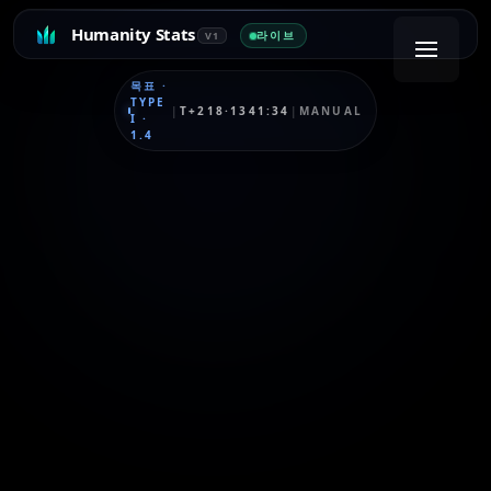
Humanity Stats
라이브
V1
목표
·
TYPE
|
T+218·1341:34
|
MANUAL
I
·
1.4