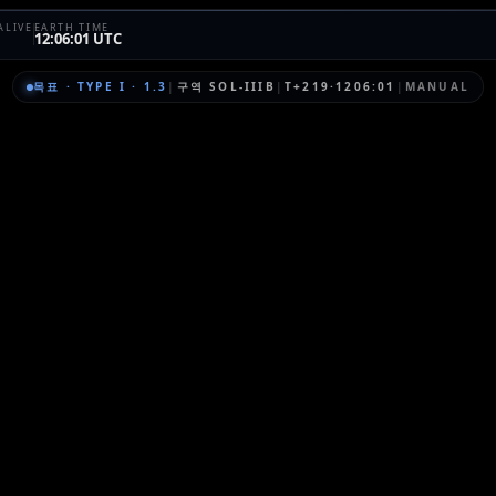
ALIVE
EARTH TIME
12:06:01 UTC
목표
·
TYPE I
·
1.3
|
구역
SOL-IIIB
|
T+219·1206:01
|
MANUAL