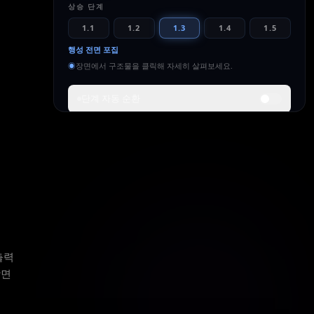
상승 단계
1.1
1.2
1.3
1.4
1.5
행성 전면 포집
◉
장면에서 구조물을 클릭해 자세히 살펴보세요.
단계 자동 순환
이 단계의 의미
지구에 닿는 모든 줄(joule) — 모든 광자, 바람, 떨림 —
이 거둬들여집니다. 온 세계가 하나의 발전 유기체로 연
결됩니다.
전 대기 포착
전 지구 기상 제어
닫힌 물질 순환
에너지
규모
도달 예상
~10¹⁶
행성
100–200
출력
년
K = 1.00
~12,742 km
장면
오늘로부터