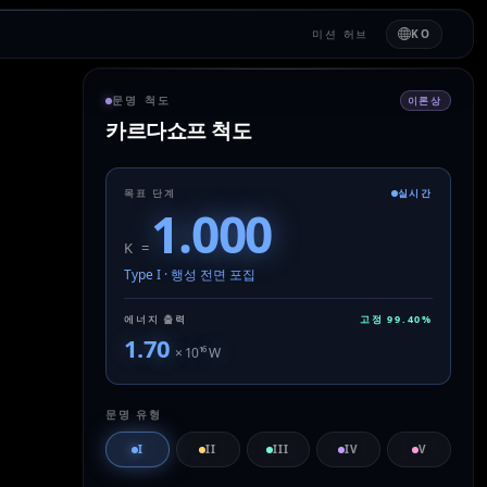
미션 허브
KO
문명 척도
이론상
카르다쇼프 척도
목표 단계
실시간
1.000
K =
Type I
·
행성 전면 포집
에너지 출력
고정
99.40
%
1.70
× 10
¹⁶
W
문명 유형
I
II
III
IV
V