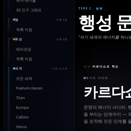
해저 케이블
TYPE I
·
분류
3D 인구 그래프
행성 
달
착륙 6회
착륙 지점
“
자기 세계의 에너지를 하나로
화성
착륙 9회
테라포밍
착륙 지점
단계
›
카르다쇼프 척도
세계
14곳 지도화
모든 세계
에너지 사다리
카르다쇼
Feature classes
Titan
문명의 에너지 사다리. 
Europa
을 부리는 단계까지 — 
Callisto
을 조작해 모든 단계를 
Venus