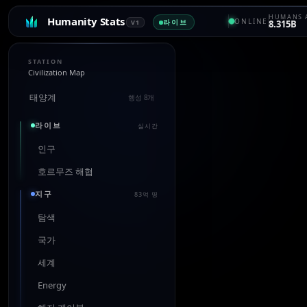
HUMANS 
Humanity Stats
ONLINE
라이브
V1
8.315B
STATION
Civilization Map
태양계
행성 8개
라이브
실시간
인구
호르무즈 해협
지구
83억 명
탐색
국가
세계
Energy