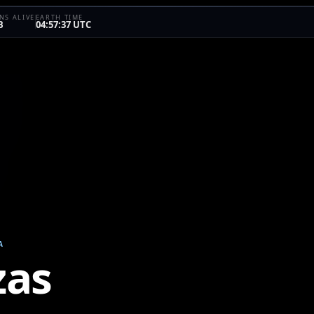
S ALIVE
EARTH TIME
B
04:57:37 UTC
A
zas