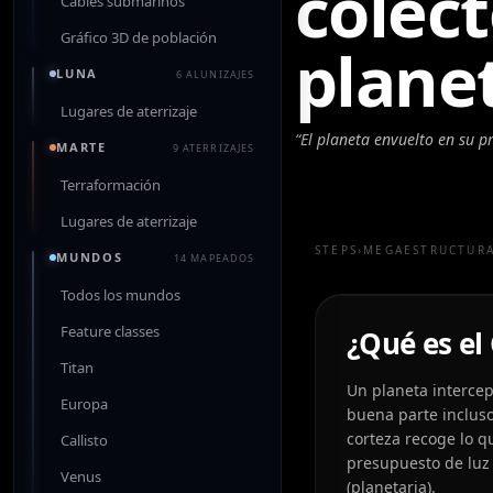
colec
Cables submarinos
Gráfico 3D de población
plane
LUNA
6 ALUNIZAJES
Lugares de aterrizaje
“
El planeta envuelto en su p
MARTE
9 ATERRIZAJES
Terraformación
Lugares de aterrizaje
STEPS
›
MEGAESTRUCTUR
MUNDOS
14 MAPEADOS
Todos los mundos
Feature classes
¿Qué es el
Titan
Un planeta intercept
Europa
buena parte incluso
corteza recoge lo q
Callisto
presupuesto de luz s
Venus
(planetaria).