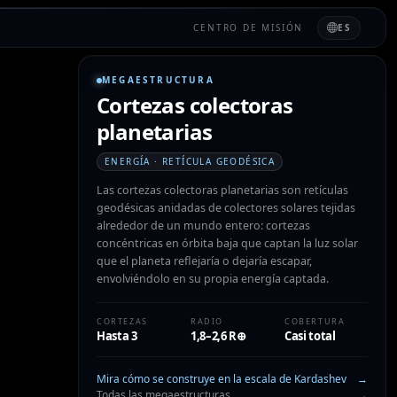
CENTRO DE MISIÓN
ES
MEGAESTRUCTURA
Cortezas colectoras
planetarias
ENERGÍA · RETÍCULA GEODÉSICA
Las cortezas colectoras planetarias son retículas
geodésicas anidadas de colectores solares tejidas
alrededor de un mundo entero: cortezas
concéntricas en órbita baja que captan la luz solar
que el planeta reflejaría o dejaría escapar,
envolviéndolo en su propia energía captada.
CORTEZAS
RADIO
COBERTURA
Hasta 3
1,8–2,6 R⊕
Casi total
Mira cómo se construye en la escala de Kardashev
→
Todas las megaestructuras
→