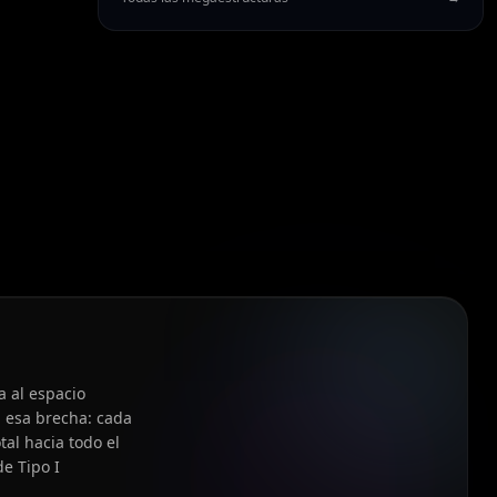
a al espacio
a esa brecha: cada
tal hacia todo el
de Tipo I