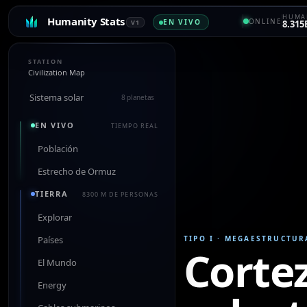
HUMAN
Humanity Stats
ONLINE
EN VIVO
V1
8.315
STATION
Civilization Map
Sistema solar
8 planetas
EN VIVO
TIEMPO REAL
Población
Estrecho de Ormuz
TIERRA
8300 M DE PERSONAS
Explorar
Países
TIPO I
·
MEGAESTRUCTUR
Corte
El Mundo
Energy