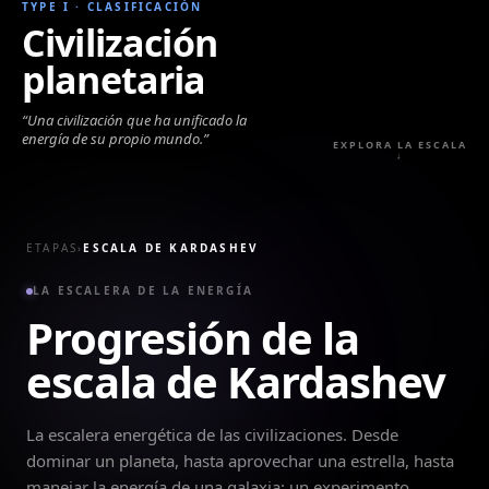
TYPE I
·
CLASIFICACIÓN
Civilización
planetaria
“
Una civilización que ha unificado la
energía de su propio mundo.
”
EXPLORA LA ESCALA
↓
ETAPAS
›
ESCALA DE KARDASHEV
LA ESCALERA DE LA ENERGÍA
Progresión de la
escala de Kardashev
La escalera energética de las civilizaciones. Desde
dominar un planeta, hasta aprovechar una estrella, hasta
manejar la energía de una galaxia: un experimento