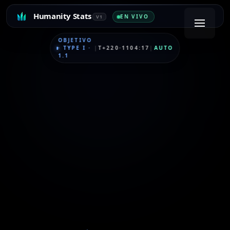
Humanity Stats
EN VIVO
V1
OBJETIVO
·
TYPE I
·
|
T+220·1104:17
|
AUTO
1.1