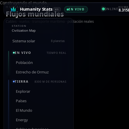
Construyendo el mundo…
HUMANITY ENGINE
HUMAN
Humanity Stats
ONLINE
EN VIVO
V1
8.315
Flujos mundiales
Cables · vuelos · transporte marítimo · población reales
STATION
Civilization Map
Sistema solar
8 planetas
EN VIVO
TIEMPO REAL
Población
Estrecho de Ormuz
TIERRA
8300 M DE PERSONAS
Explorar
Países
El Mundo
Energy