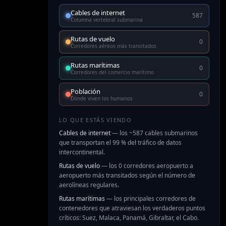
Cables de internet
587
Columna vertebral submarina
Rutas de vuelo
0
Corredores aéreos más transitados
Rutas marítimas
0
Corredores del comercio marítimo
Población
0
Dónde viven los humanos
LO QUE ESTÁS VIENDO
Cables de internet
—
los ~587 cables submarinos
que transportan el 99 % del tráfico de datos
intercontinental.
Rutas de vuelo
—
los 0 corredores aeropuerto a
aeropuerto más transitados según el número de
aerolíneas regulares.
Rutas marítimas
—
los principales corredores de
contenedores que atraviesan los verdaderos puntos
críticos: Suez, Malaca, Panamá, Gibraltar, el Cabo.