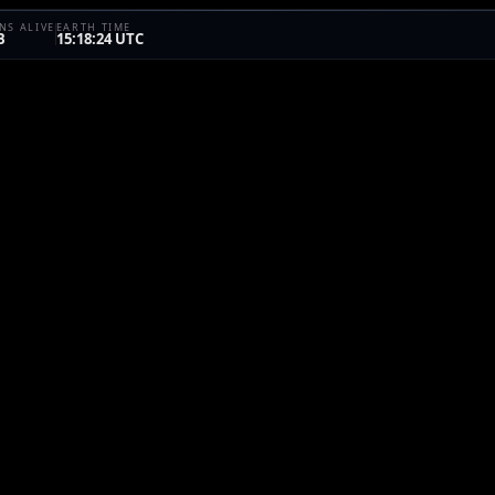
S ALIVE
EARTH TIME
B
15:18:24 UTC