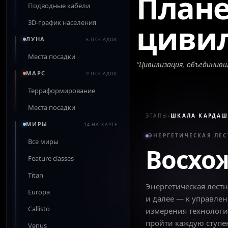
Плане
Подводные кабели
3D-график населения
циви
ЛУНА
6 ПОСАДОК
Места посадки
“
Цивилизация, объединивш
МАРС
9 ПОСАДОК
Терраформирование
Места посадки
ЭТАПЫ
›
ШКАЛА КАРДАШ
МИРЫ
14 НА КАРТЕ
ЭНЕРГЕТИЧЕСКАЯ ЛЕ
Все миры
Восхо
Feature classes
Titan
Энергетическая лест
Europa
и далее — к управле
Callisto
измерения технологи
пройти каждую ступе
Venus