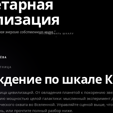
тарная
лизация
ая энергию собственного мира.
”
ИССЛЕДОВАТЬ ШКАЛУ
↓
ЁВА
СТНИЦА
ждение по шкале 
ница цивилизаций. От овладения планетой к покорению зв
нию мощностью целой галактики: мысленный эксперимент 
ческого охвата во Вселенной. Управляйте сценой выше, чт
нь, или прочтите полный разбор ниже.