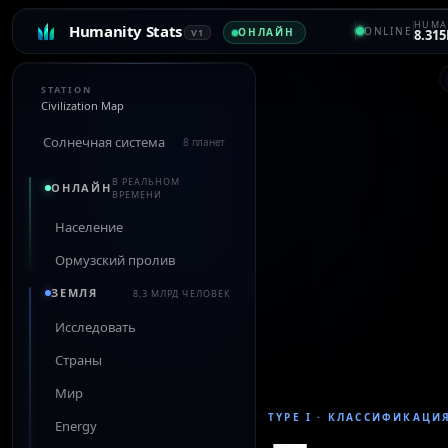
HUMA
Humanity Stats
ONLINE
ОНЛАЙН
V1
8.315
STATION
Civilization Map
Солнечная система
8 планет
В РЕАЛЬНОМ
ОНЛАЙН
ВРЕМЕНИ
Население
Ормузский пролив
ЗЕМЛЯ
8,3 МЛРД ЧЕЛОВЕК
Исследовать
Страны
Мир
TYPE I
·
КЛАССИФИКАЦИ
Energy