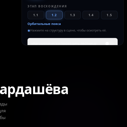
ЭТАП ВОСХОЖДЕНИЯ
1.1
1.2
1.3
1.4
1.5
Орбитальные пояса
◉
Нажмите на структуру в сцене, чтобы осмотреть её.
Автоматически проходить лестницу
ЧТО ОЗНАЧАЕТ ЭТА СТУПЕНЬ
Вводятся в строй низкоорбитальные солнечные
пояса и захват энергии планетарного масштаба.
Планета начинает возвращать себе солнечный
свет, который прежде впустую уходил обратно в
Кардашёва
космос.
Полный захват атмосферы
Глобальное управление погодой
езды
Замкнутые материальные циклы
для
обы
МОЩНОСТЬ
МАСШТАБ
СРОК