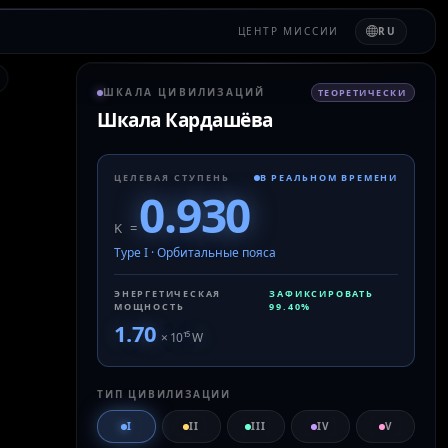
ЦЕНТР МИССИИ
RU
ШКАЛА ЦИВИЛИЗАЦИЙ
ТЕОРЕТИЧЕСКИ
Шкала Кардашёва
ЦЕЛЕВАЯ СТУПЕНЬ
В РЕАЛЬНОМ ВРЕМЕНИ
0.930
K =
Type I
·
Орбитальные пояса
ЭНЕРГЕТИЧЕСКАЯ
ЗАФИКСИРОВАТЬ
МОЩНОСТЬ
99.40
%
1.70
× 10
¹⁵
W
ТИП ЦИВИЛИЗАЦИИ
I
II
III
IV
V