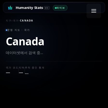
Humanity Stats
라이브
V1
지구
›
국가
›
CANADA
문명 지도 · 국가
Canada
데이터셋에서 검색 중…
국가 코드
지역
추적 중인 통계
—
—
…