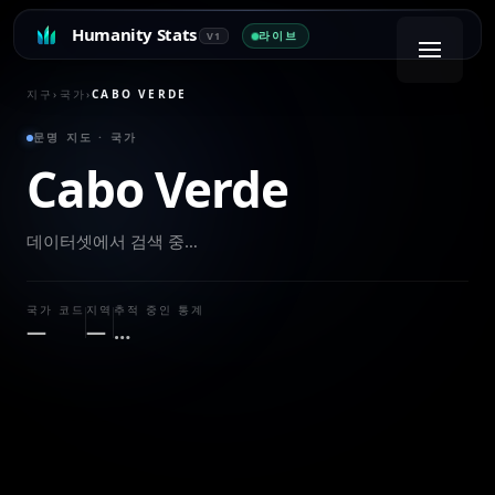
Humanity Stats
라이브
V1
지구
›
국가
›
CABO VERDE
문명 지도 · 국가
Cabo Verde
데이터셋에서 검색 중…
국가 코드
지역
추적 중인 통계
—
—
…