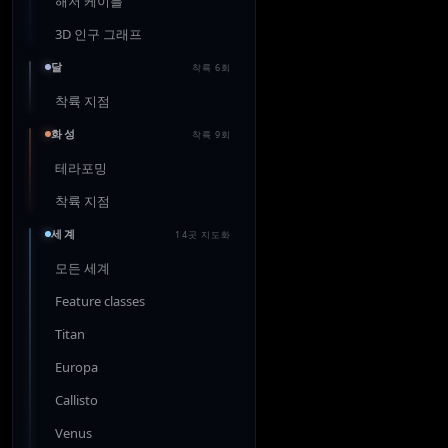
해저 케이블
3D 인구 그래프
달
착륙 6회
착륙 지점
화성
착륙 9회
테라포밍
착륙 지점
세계
14곳 지도화
모든 세계
Feature classes
Titan
Europa
Callisto
Venus