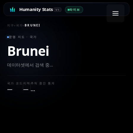
Humanity Stats
라이브
V1
지구
›
국가
›
BRUNEI
문명 지도 · 국가
Brunei
데이터셋에서 검색 중…
국가 코드
지역
추적 중인 통계
—
—
…