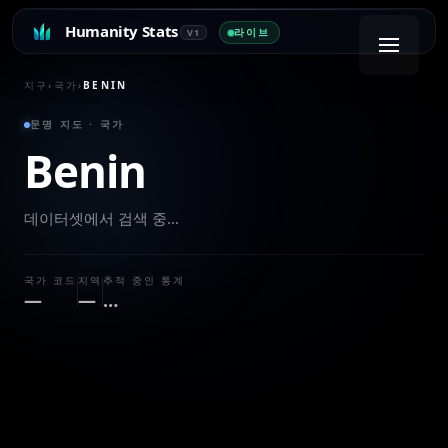
Humanity Stats
라이브
V1
지구
›
국가
›
BENIN
문명 지도 · 국가
Benin
데이터셋에서 검색 중…
국가 코드
지역
추적 중인 통계
—
—
…