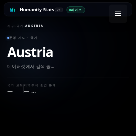
Humanity Stats
라이브
V1
지구
›
국가
›
AUSTRIA
문명 지도 · 국가
Austria
데이터셋에서 검색 중…
국가 코드
지역
추적 중인 통계
—
—
…