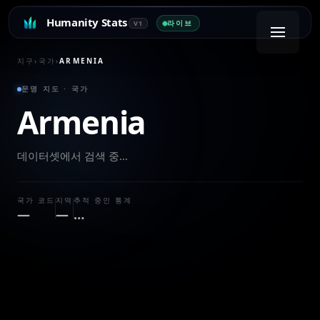
Humanity Stats
라이브
V1
지구
›
국가
›
ARMENIA
문명 지도 · 국가
Armenia
데이터셋에서 검색 중…
국가 코드
지역
추적 중인 통계
—
—
…