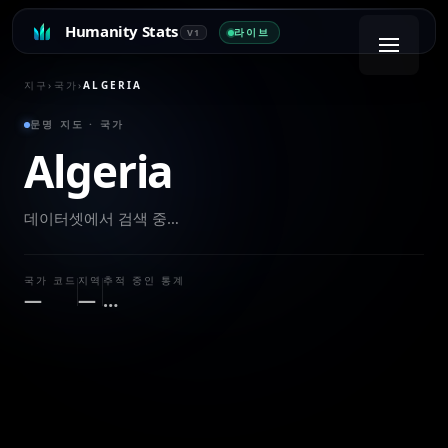
Humanity Stats
라이브
V1
지구
›
국가
›
ALGERIA
문명 지도 · 국가
Algeria
데이터셋에서 검색 중…
국가 코드
지역
추적 중인 통계
—
—
…