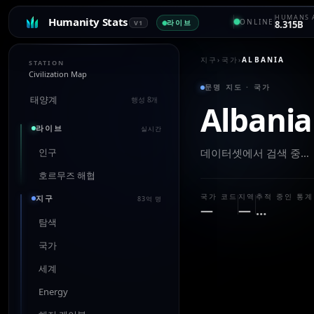
HUMANS 
Humanity Stats
ONLINE
라이브
V1
8.315B
지구
›
국가
›
ALBANIA
STATION
Civilization Map
문명 지도 · 국가
태양계
행성 8개
Albania
라이브
실시간
인구
데이터셋에서 검색 중…
호르무즈 해협
국가 코드
지역
추적 중인 통계
지구
83억 명
—
—
…
탐색
국가
세계
Energy