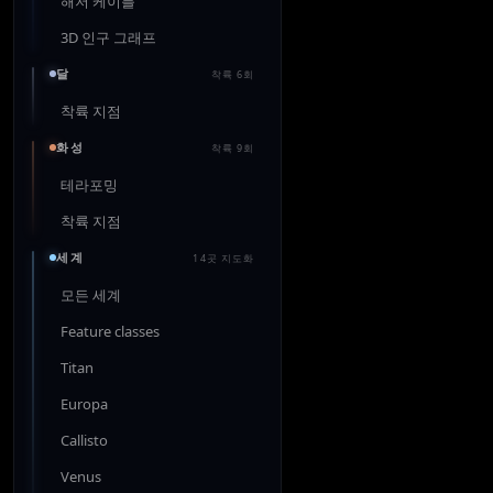
해저 케이블
3D 인구 그래프
달
착륙 6회
착륙 지점
화성
착륙 9회
테라포밍
착륙 지점
세계
14곳 지도화
모든 세계
Feature classes
Titan
Europa
Callisto
Venus