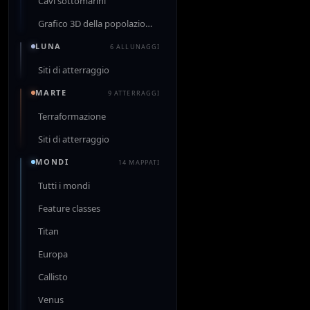
Cavi sottomarini
Grafico 3D della popolazione
LUNA
6 ALLUNAGGI
Siti di atterraggio
MARTE
9 ATTERRAGGI
Terraformazione
Siti di atterraggio
MONDI
14 MAPPATI
Tutti i mondi
Feature classes
Titan
Europa
Callisto
Venus