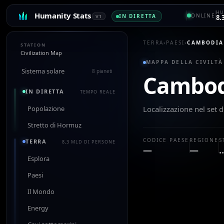
HU
Humanity Stats
ONLINE
IN DIRETTA
V1
8.
TERRA
›
PAESI
›
CAMBODIA
STATION
Civilization Map
MAPPA DELLA CIVILTÀ
Sistema solare
8 pianeti
Cambod
IN DIRETTA
TEMPO REALE
Popolazione
Localizzazione nel set d
Stretto di Hormuz
CODICE PAESE
REGIONE
S
TERRA
8,3 MLD DI PERSONE
—
—
Esplora
Paesi
Il Mondo
Energy