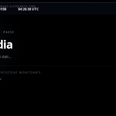
MANS ALIVE
EARTH TIME
315B
04:26:38 UTC
 · PAESE
ia
i dati…
TATISTICHE MONITORATE
…