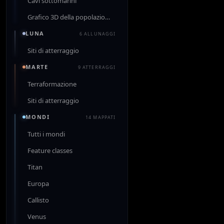
Cavi sottomarini
Grafico 3D della popolazione
LUNA
6 ALLUNAGGI
Siti di atterraggio
MARTE
9 ATTERRAGGI
Terraformazione
Siti di atterraggio
MONDI
14 MAPPATI
Tutti i mondi
Feature classes
Titan
Europa
Callisto
Venus