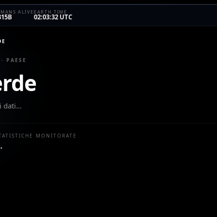
MANS ALIVE
EARTH TIME
315B
02:03:32 UTC
DE
 · PAESE
erde
i dati…
TATISTICHE MONITORATE
…