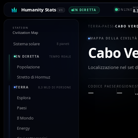
HU
Humanity Stats
ONLINE
IN DIRETTA
V1
8.
TERRA
›
PAESI
›
CABO VER
STATION
Civilization Map
MAPPA DELLA CIVILTÀ
Sistema solare
8 pianeti
Cabo V
IN DIRETTA
TEMPO REALE
Popolazione
Localizzazione nel set d
Stretto di Hormuz
CODICE PAESE
REGIONE
S
TERRA
8,3 MLD DI PERSONE
—
—
Esplora
Paesi
Il Mondo
Energy