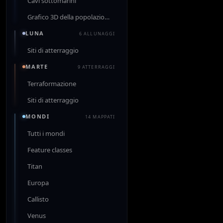
Cavi sottomarini
Grafico 3D della popolazione
LUNA
6 ALLUNAGGI
Siti di atterraggio
MARTE
9 ATTERRAGGI
Terraformazione
Siti di atterraggio
MONDI
14 MAPPATI
Tutti i mondi
Feature classes
Titan
Europa
Callisto
Venus