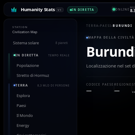
HU
Humanity Stats
ONLINE
IN DIRETTA
V1
8.
TERRA
›
PAESI
›
BURUNDI
STATION
Civilization Map
MAPPA DELLA CIVILTÀ
Sistema solare
8 pianeti
Burund
IN DIRETTA
TEMPO REALE
Popolazione
Localizzazione nel set d
Stretto di Hormuz
CODICE PAESE
REGIONE
S
TERRA
8,3 MLD DI PERSONE
—
—
Esplora
Paesi
Il Mondo
Energy