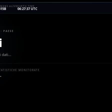
MANS ALIVE
EARTH TIME
315B
06:27:37 UTC
 · PAESE
i
i dati…
TATISTICHE MONITORATE
…