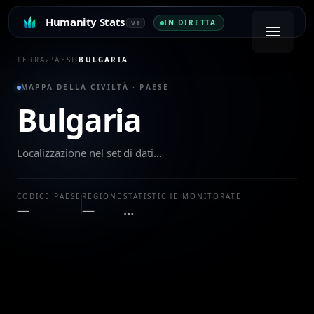
Humanity Stats
IN DIRETTA
V1
TERRA
›
PAESI
›
BULGARIA
MAPPA DELLA CIVILTÀ · PAESE
Bulgaria
Localizzazione nel set di dati…
CODICE PAESE
REGIONE
STATISTICHE MONITORATE
—
—
…