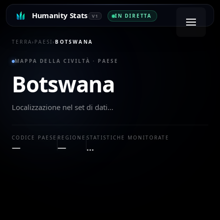
Humanity Stats
IN DIRETTA
V1
TERRA
›
PAESI
›
BOTSWANA
MAPPA DELLA CIVILTÀ · PAESE
Botswana
Localizzazione nel set di dati…
CODICE PAESE
REGIONE
STATISTICHE MONITORATE
—
—
…