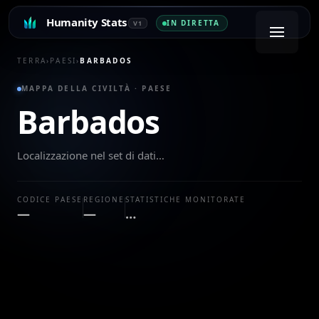
Humanity Stats
IN DIRETTA
V1
TERRA
›
PAESI
›
BARBADOS
MAPPA DELLA CIVILTÀ · PAESE
Barbados
Localizzazione nel set di dati…
CODICE PAESE
REGIONE
STATISTICHE MONITORATE
—
—
…