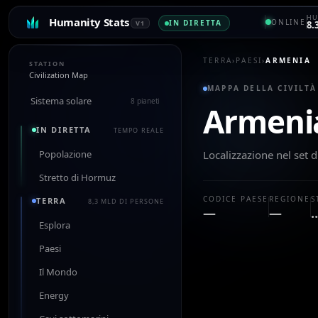
HU
Humanity Stats
ONLINE
IN DIRETTA
V1
8.
TERRA
›
PAESI
›
ARMENIA
STATION
Civilization Map
MAPPA DELLA CIVILTÀ
Sistema solare
8 pianeti
Armeni
IN DIRETTA
TEMPO REALE
Popolazione
Localizzazione nel set d
Stretto di Hormuz
CODICE PAESE
REGIONE
S
TERRA
8,3 MLD DI PERSONE
—
—
Esplora
Paesi
Il Mondo
Energy