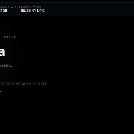
MANS ALIVE
EARTH TIME
315B
06:29:41 UTC
 · PAESE
a
i dati…
TATISTICHE MONITORATE
…