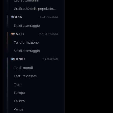
Cavi sottomarini
Grafico 3D della popolazione
LUNA
6 ALLUNAGGI
Siti di atterraggio
MARTE
9 ATTERRAGGI
Terraformazione
Siti di atterraggio
MONDI
14 MAPPATI
Tutti i mondi
Feature classes
Titan
Europa
Callisto
Venus