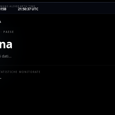
MANS ALIVE
EARTH TIME
315B
21:50:37 UTC
A
 · PAESE
ina
i dati…
TATISTICHE MONITORATE
…