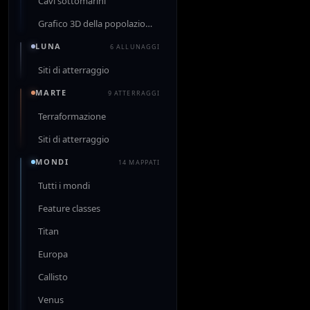
Cavi sottomarini
Grafico 3D della popolazione
LUNA
6 ALLUNAGGI
Siti di atterraggio
MARTE
9 ATTERRAGGI
Terraformazione
Siti di atterraggio
MONDI
14 MAPPATI
Tutti i mondi
Feature classes
Titan
Europa
Callisto
Venus