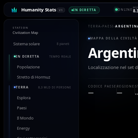
HU
Humanity Stats
ONLINE
IN DIRETTA
V1
8.
TERRA
›
PAESI
›
ARGENTIN
STATION
Civilization Map
MAPPA DELLA CIVILTÀ
Sistema solare
8 pianeti
Argent
IN DIRETTA
TEMPO REALE
Popolazione
Localizzazione nel set d
Stretto di Hormuz
CODICE PAESE
REGIONE
S
TERRA
8,3 MLD DI PERSONE
—
—
Esplora
Paesi
Il Mondo
Energy