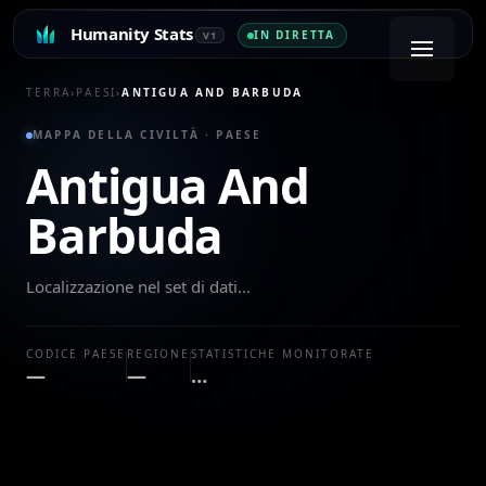
Humanity Stats
IN DIRETTA
V1
TERRA
›
PAESI
›
ANTIGUA AND BARBUDA
MAPPA DELLA CIVILTÀ · PAESE
Antigua And
Barbuda
Localizzazione nel set di dati…
CODICE PAESE
REGIONE
STATISTICHE MONITORATE
—
—
…